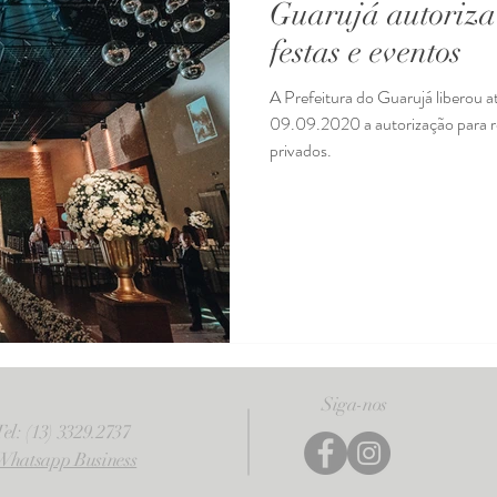
Guarujá autoriza
festas e eventos
A Prefeitura do Guarujá liberou através do municipal 13.904 no dia
09.09.2020 a autorização para r
privados.
Siga-nos
Tel: (13) 3329.2737
Whatsapp Business