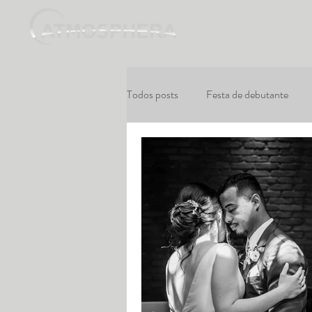
Todos posts
Festa de debutante
Dicas Festa de Debutante
Alb