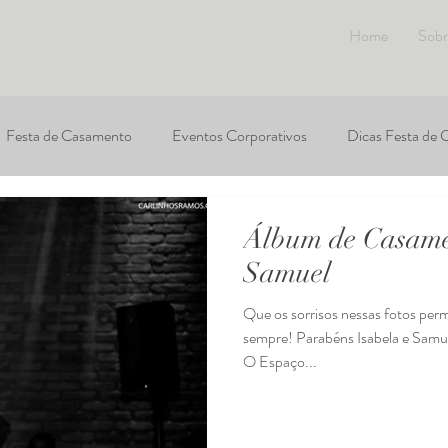
Home
Sobr
Festa de Casamento
Eventos Corporativos
Dicas Festa de
um de Casamento
Album de debutante
Álbum de Casame
Samuel
Que os sorrisos nessas fotos per
sempre! Parabéns Isabela e Samu
O Espaço...