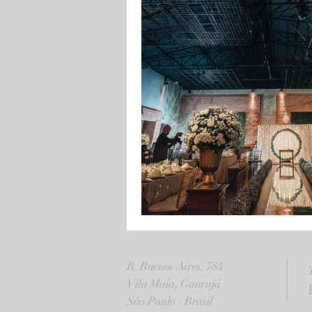
R. Buenos Aires, 784
Vila Maia, Guarujá
São Paulo - Brasil