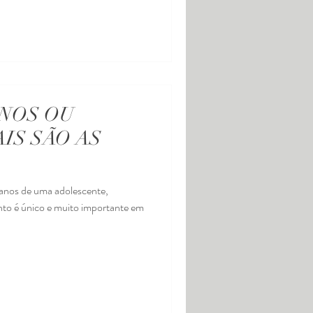
ANOS OU
AIS SÃO AS
 anos de uma adolescente,
to é único e muito importante em