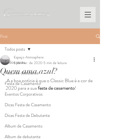
Post
Todos posts
Espaço Atmosphera
Todos posts
5 de mar. de 2020
5 min de leitura
Quem ama azul?
Festa de debutante
 A a boa notícia é que o Classic Blue é a cor de 
Festa de Casamento
2020 para a sua 
festa de casamento
! 
Eventos Corporativos
Dicas Festa de Casamento
Dicas Festa de Debutante
Album de Casamento
Album de debutante