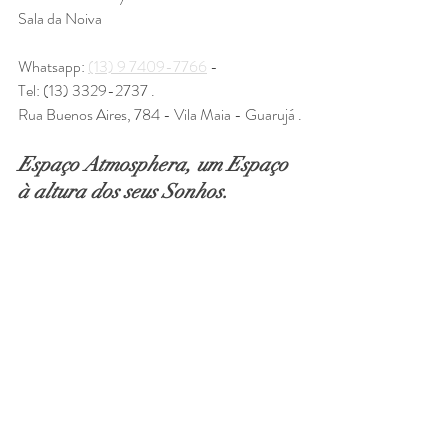
Sala da Noiva
Whatsapp: 
(13) 9 7409-7766
 -
Tel: (13) 3329-2737 .
Rua Buenos Aires, 784 - Vila Maia - Guarujá .
Espaço Atmosphera, um Espaço 
à altura dos seus Sonhos.
Um Espaço à Altura dos seus 
Sonhos! O espaço Atmosphera é 
o local ideal para celebrar 
momentos memoráveis em 
Guarujá desde 2014 com  
requinte, exclusividade, 
personalidade e toda 
sofisticação que a sua celebração 