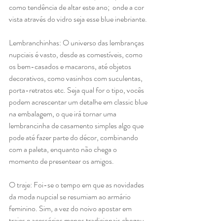
como tendência de altar este ano;  onde a cor 
vista através do vidro seja esse blue inebriante.
Lembranchinhas: O universo das lembranças 
nupciais é vasto, desde as comestíveis, como 
os bem-casados e macarons, até objetos 
decorativos, como vasinhos com suculentas, 
porta-retratos etc. Seja qual for o tipo, vocês 
podem acrescentar um detalhe em classic blue 
na embalagem, o que irá tornar uma 
lembrancinha de casamento simples algo que 
pode até fazer parte do décor, combinando 
com a paleta, enquanto não chega o 
momento de presentear os amigos.
O traje: Foi-se o tempo em que as novidades 
da moda nupcial se resumiam ao armário 
feminino. Sim, a vez do noivo apostar em 
trajes e acessórios menos tradicionais chegou, 