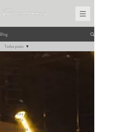
Blog
Todos posts
Todos posts
Festa de
debutante
Festa de
Casamento
Eventos
Corporativos
Dicas Festa de
Casamento
Dicas Festa de