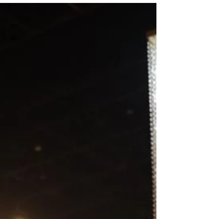
Que os sorrisos nessas fotos permaneça na vida do novo
casal para sempre! Parabéns Isabela e Samuel Cerimônia
e Festa 05.12.2020 O Espaço...