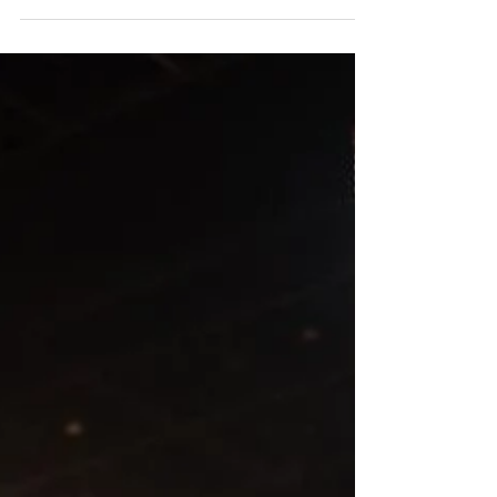
Álbum de Casamento Isabela e
Samuel
Que os sorrisos nessas fotos permaneça na vida do novo
casal para sempre! Parabéns Isabela e Samuel Cerimônia
e Festa 05.12.2020 O Espaço...