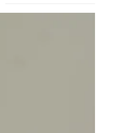
FESTA DE 15 ANOS OU
SWEET 16: QUAIS SÃO AS
DIFERENÇAS?
Seja para comemorar os 15 ou 16 anos de uma
adolescente, podemos afirmar que esse momento é único
e muito importante em sua vida