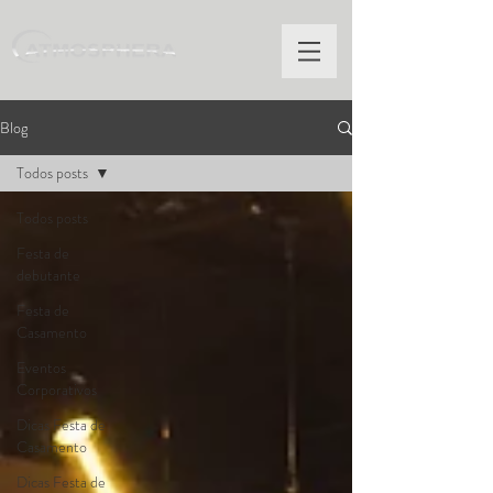
Blog
Todos posts
Todos posts
Festa de
debutante
Festa de
Casamento
Eventos
Corporativos
Dicas Festa de
Casamento
Dicas Festa de